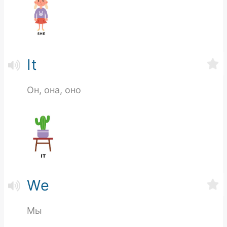
It
Он, она, оно
We
Мы