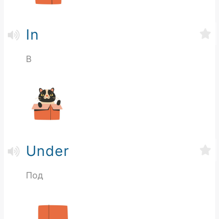
In
В
Under
Под