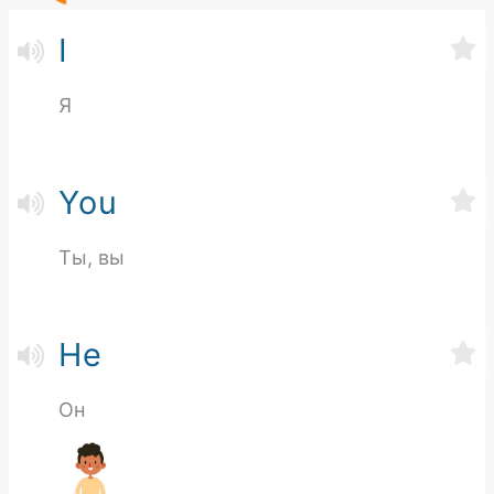
I
Я
You
Ты, вы
He
Он