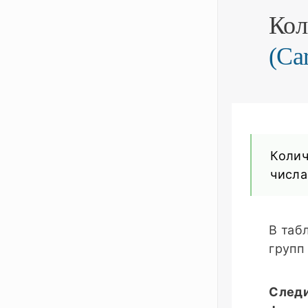
Кол
(Ca
Колич
числа:
В таб
групп
Следи