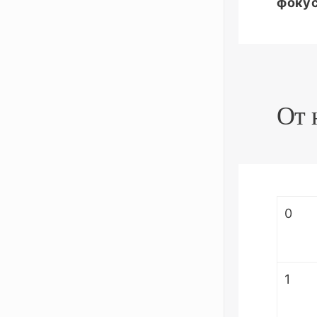
фокус
От 
0
1