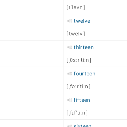
ɪˈlevn
twelve
twelv
thirteen
ˌθɜːrˈtiːn
fourteen
ˌfɔːrˈtiːn
fifteen
ˌfɪfˈtiːn
sixteen