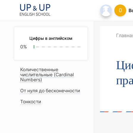
0
В
Цифры в английском
Главна
0
%
Циф
Количественные
числительные (Cardinal
Numbers)
пр
От нуля до бесконечности
Тонкости