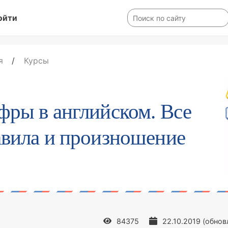
ойти
я
/
Курсы
ры в английском. Все
авила и произношение
84375
22.10.2019
(обнов