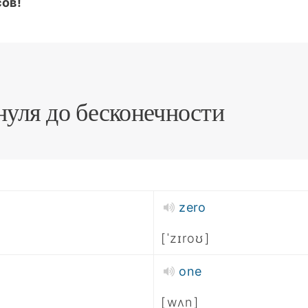
ов!
нуля до бесконечности
zero
ˈzɪroʊ
one
wʌn