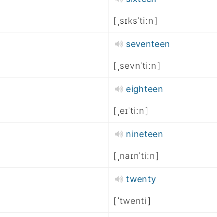
ˌsɪksˈtiːn
seventeen
ˌsevnˈtiːn
eighteen
ˌeɪˈtiːn
nineteen
ˌnaɪnˈtiːn
twenty
ˈtwenti