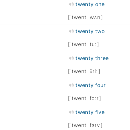
twenty one
ˈtwenti wʌn
twenty two
ˈtwenti tuː
twenty three
ˈtwenti θriː
twenty four
ˈtwenti fɔːr
twenty five
ˈtwenti faɪv