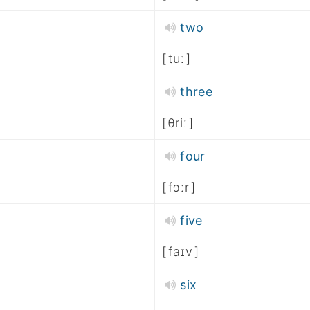
two
tuː
three
θriː
four
fɔːr
five
faɪv
six