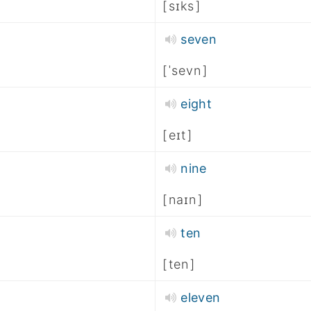
sɪks
seven
ˈsevn
eight
eɪt
nine
naɪn
ten
ten
eleven