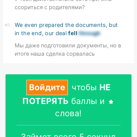
ссориться с родителями?
We even prepared the documents, but
in the end, our deal
fell
through
Мы даже подготовили документы, но в
итоге наша сделка сорвалась
Войдите
чтобы
НЕ
ПОТЕРЯТЬ
баллы и
слова!
Займет всего 5 секунд