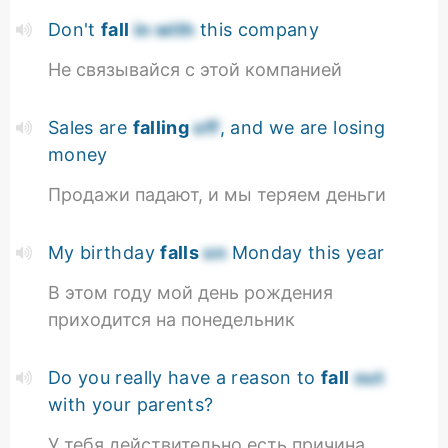
Don't
fall
in with
this company
Не связывайся с этой компанией
Sales are
falling
off
, and we are losing
money
Продажи падают, и мы теряем деньги
My birthday
falls
on
Monday this year
В этом году мой день рождения
приходится на понедельник
Do you really have a reason to
fall
out
with your parents?
У тебя действительно есть причина