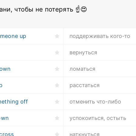
ани, чтобы не потерять ☝😍
omeone up
поддерживать кого-то
k
вернуться
down
ломаться
p
расстаться
mething off
отменить что-либо
own
успокоиться, остыть
cross
наткнуться