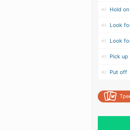
Hold on
Look fo
Look fo
Pick up
Put off
Тре