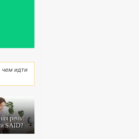
е чем идти
ная речь:
и SAID?