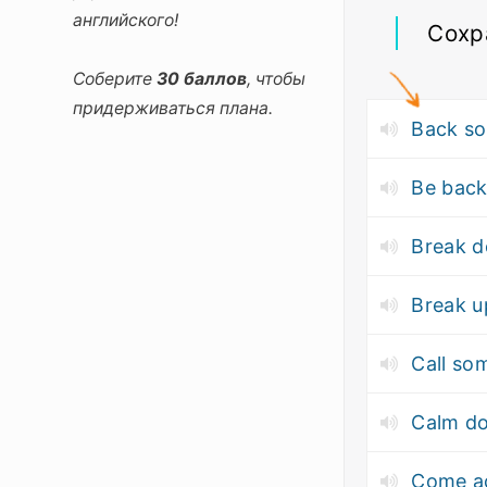
английского!
Сохр
Соберите
30 баллов
, чтобы
придерживаться плана.
Back s
Be bac
Break 
Break u
Call so
Calm d
Come a