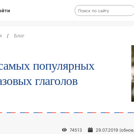
ойти
я
/
Блог
 самых популярных
зовых глаголов
74513
29.07.2019
(обно