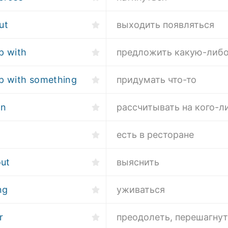
ut
выходить появляться
p with
предложить какую-либ
p with something
придумать что-то
on
рассчитывать на кого-л
есть в ресторане
out
выяснить
ng
уживаться
r
преодолеть, перешагну