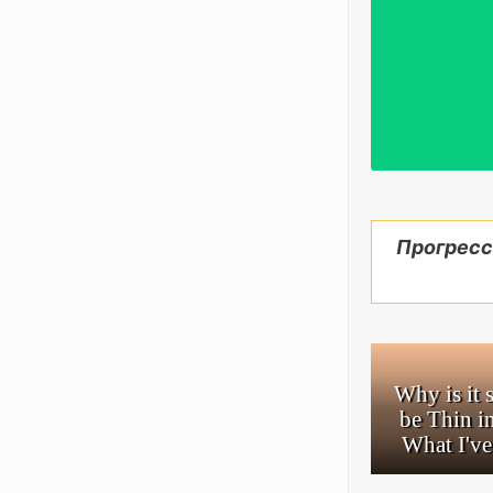
Прогресс
Why is it 
be Thin in
What I've