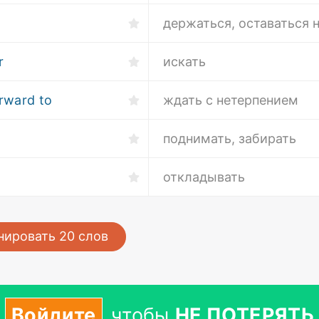
держаться, оставаться 
r
искать
rward to
ждать с нетерпением
поднимать, забирать
откладывать
нировать
20
слов
Войдите
чтобы
НЕ ПОТЕРЯТЬ