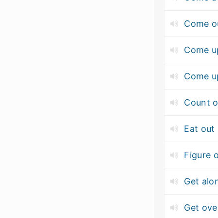
Come o
Come u
Come u
Count 
Eat out
Figure 
Get alo
Get ove