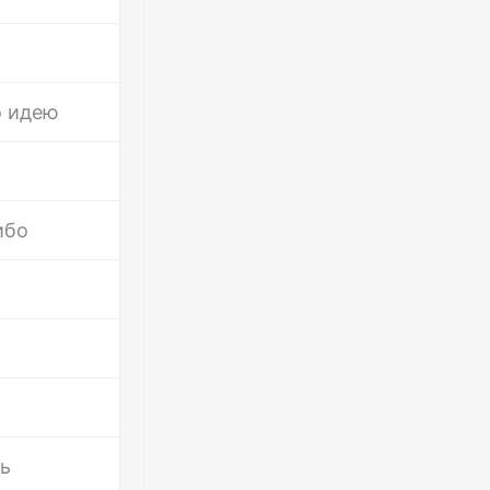
о идею
ибо
ть