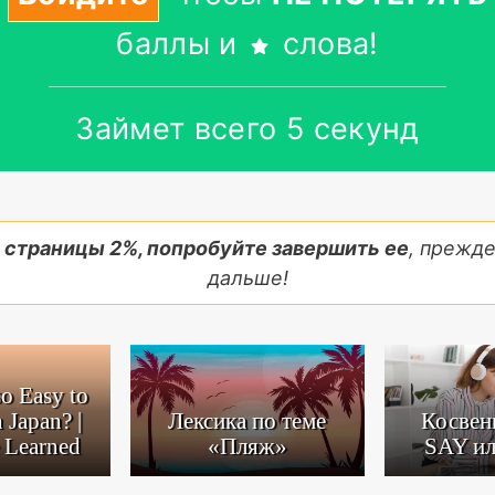
баллы и
слова!
Займет всего 5 секунд
 страницы
2
%, попробуйте завершить ее
, прежд
дальше!
so Easy to
 Japan? |
Лексика по теме
Косвен
 Learned
«Пляж»
SAY ил