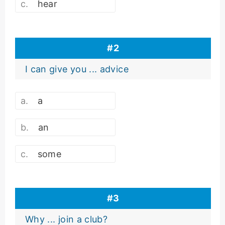
hear
#
2
I can give you ... advice
a
an
some
#
3
Why ... join a club?