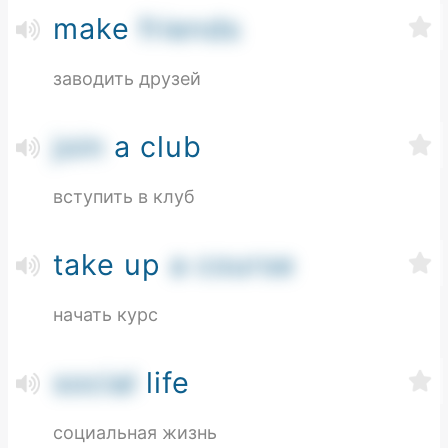
make
friends
заводить друзей
join
a club
вступить в клуб
take up
a course
начать курс
social
life
социальная жизнь