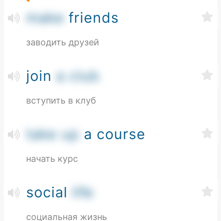
make
friends
заводить друзей
join
a club
вступить в клуб
take up
a course
начать курс
social
life
социальная жизнь