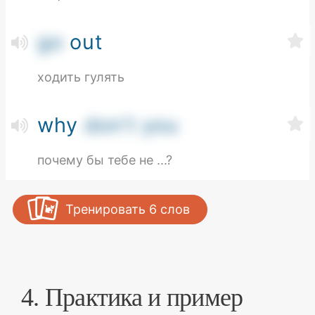
go
out
ходить гулять
why
don't you
почему бы тебе не ...?
Тренировать
6
слов
4. Практика и пример