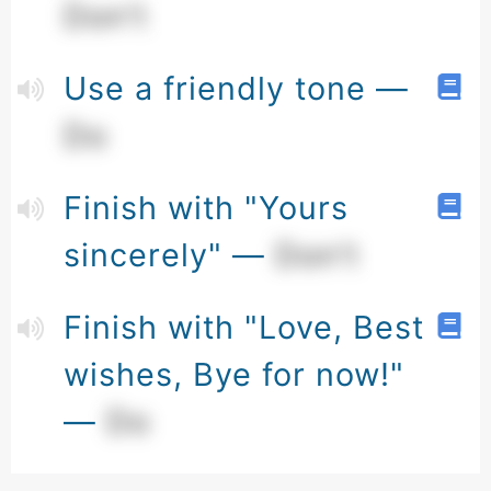
Don't
Use a friendly tone —
Do
Finish with "Yours
sincerely" —
Don't
Finish with "Love, Best
wishes, Bye for now!"
—
Do