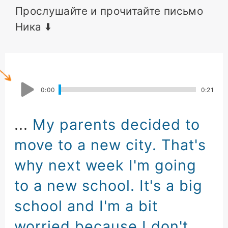
Прослушайте и прочитайте письмо
Ника ⬇️
0
:
00
0
:
21
...
My parents
decided to
move
to a new city
.
That's
why
next week
I'm going
to a new school
.
It's a big
school
and I'm a bit
worried
because I don't