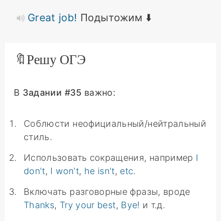
Great job!
Подытожим ⬇️
🔖Решу ОГЭ
В
Задании #35
важно:
Соблюсти неофициальный/нейтральный
стиль.
Использовать сокращения, например
I
don't
,
I won't
,
he isn't
,
etc
.
Включать разговорные фразы, вроде
Thanks
,
Try your best
,
Bye!
и т.д.