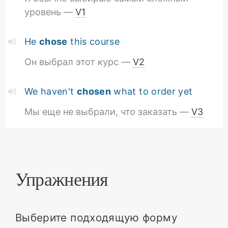
уровень —
V1
He
chose
this course
Он выбрал этот курс —
V2
We haven't
chosen
what to order yet
Мы еще не выбрали, что заказать —
V3
Упражнения
Выберите подходящую форму