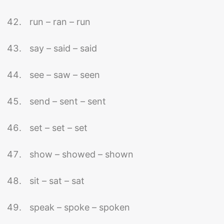
run – ran – run
say – said – said
see – saw – seen
send – sent – sent
set – set – set
show – showed – shown
sit – sat – sat
speak – spoke – spoken