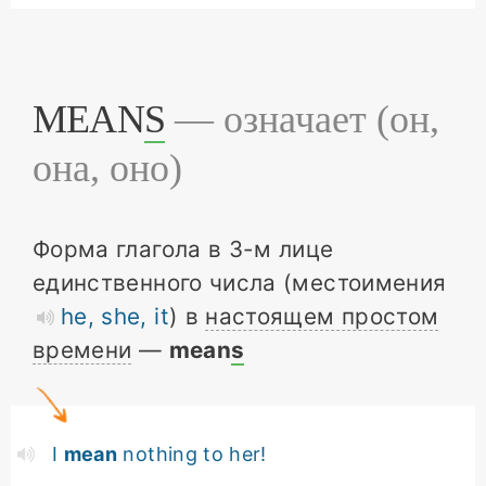
MEAN
S
— означает (он,
она, оно)
Форма глагола в 3-м лице
единственного числа (местоимения
he, she, it
) в
настоящем простом
времени
—
mean
s
I
mean
nothing to her!