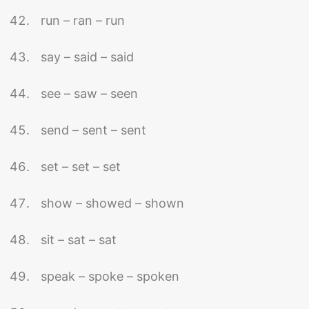
run – ran – run
say – said – said
see – saw – seen
send – sent – sent
set – set – set
show – showed – shown
sit – sat – sat
speak – spoke – spoken