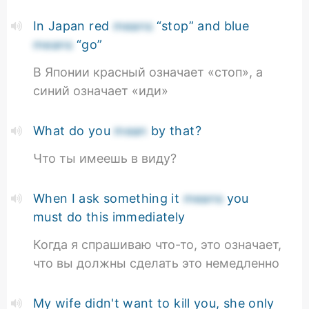
In Japan red
means
“stop” and blue
means
“go”
В Японии красный означает «стоп», а
синий означает «иди»
What do you
mean
by that?
Что ты имеешь в виду?
When I ask something it
means
you
must do this immediately
Когда я спрашиваю что-то, это означает,
что вы должны сделать это немедленно
My wife didn't want to kill you, she only