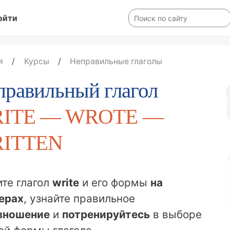
ойти
я
/
Курсы
/
Неправильные глаголы
правильный глагол
ITE — WROTE —
ITTEN
те глагол
write
и его формы
на
ерах
, узнайте правильное
зношение
и
потренируйтесь
в выборе