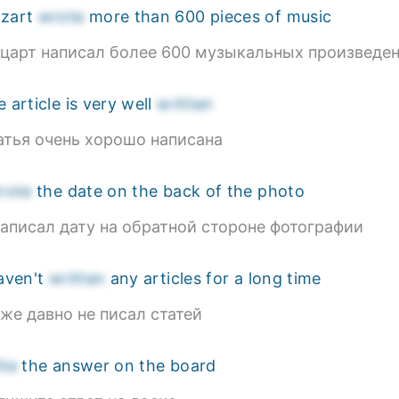
zart
wrote
more than 600 pieces of music
царт написал более 600 музыкальных произведе
 article is very well
written
атья очень хорошо написана
rote
the date on the back of the photo
написал дату на обратной стороне фотографии
haven't
written
any articles for a long time
уже давно не писал статей
ite
the answer on the board