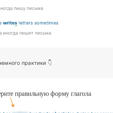
иногда пишу письма
e
write
s
letters sometimes
а иногда пишет письма
немного практики 👇
рите правильную форму глагола