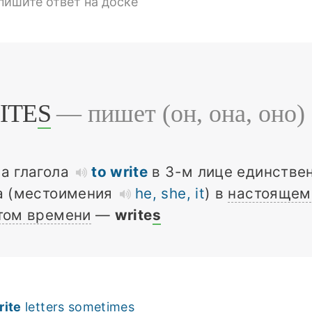
пишите ответ на доске
ITE
S
— пишет (он, она, оно)
а глагола
to write
в 3-м лице единстве
а (местоимения
he, she, it
) в
настоящем
том времени
—
write
s
rite
letters sometimes