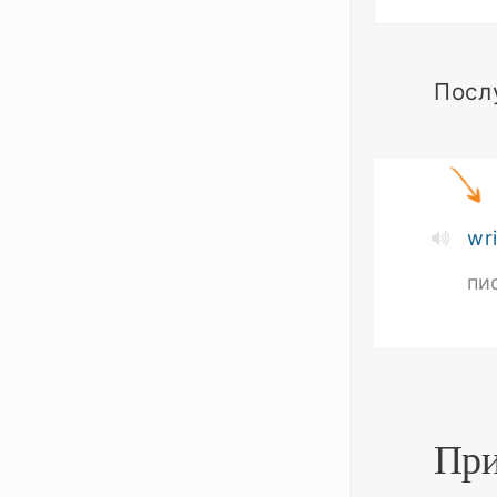
Посл
wr
пи
Пр