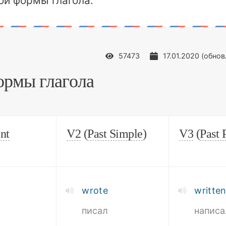
ой формы глагола.
57473
17.01.2020
(обно
ормы глагола
nt
V2
(
Past Simple
)
V3
(
Past 
wrote
writte
ь
писал
написа