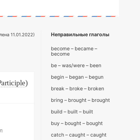
Неправильные глаголы
влена
11.01.2022
)
become – became –
become
be – was/were – been
begin – began – begun
Participle
)
break – broke – broken
bring – brought – brought
build – built – built
n
buy – bought – bought
л
catch – caught – caught