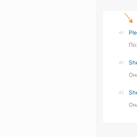
Pl
По
Sh
Он
Sh
Он