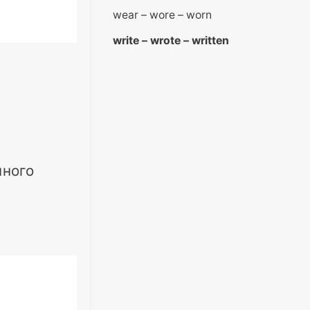
wear – wore – worn
write – wrote – written
нного