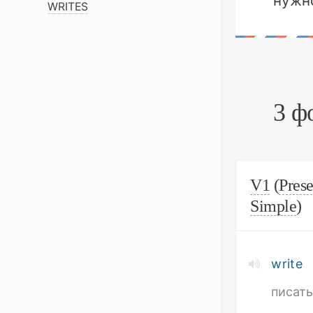
нужн
WRITES
3 ф
V1
(
Prese
Simple
)
write
писат