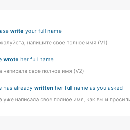
ease
write
your full name
жалуйста, напишите свое полное имя (V1)
e
wrote
her full name
а написала свое полное имя (V2)
e has already
written
her full name as you asked
а уже написала свое полное имя, как вы и просили