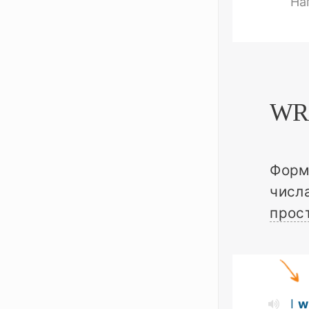
На
WR
Форм
числ
прос
I
w