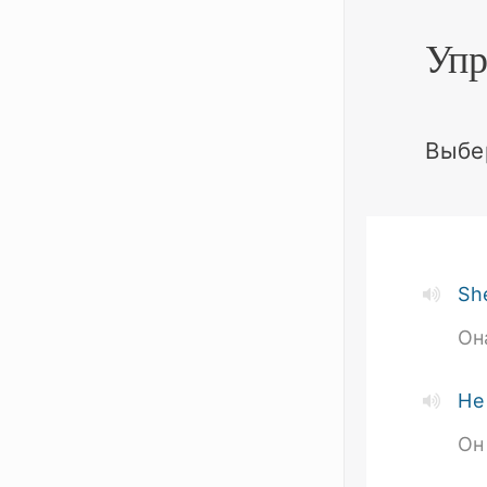
Упр
Выбе
Sh
Он
He
Он