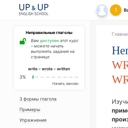
1
В
Неправильные глаголы
Главна
Вам
доступен
этот курс
– можете начать
Не
выполнять задания на
странице
WR
write – wrote – written
WR
3
%
Начать заново
3 формы глагола
Изучи
Примеры
прим
прои
Упражнения