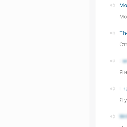
Mo
Мо
The
Ст
I
w
Я 
I 
Я 
Wr