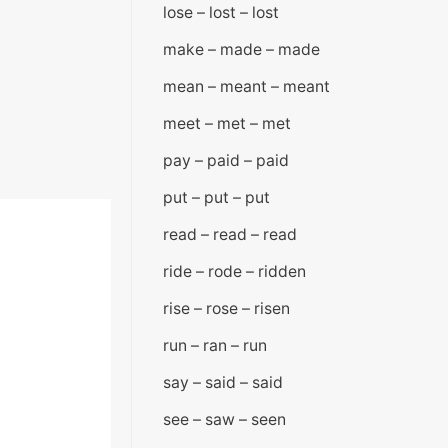
lose – lost – lost
make – made – made
mean – meant – meant
meet – met – met
pay – paid – paid
put – put – put
read – read – read
ride – rode – ridden
rise – rose – risen
run – ran – run
say – said – said
see – saw – seen