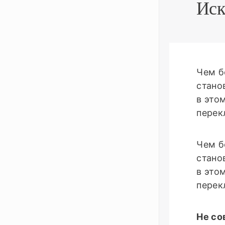
Иск
Чем б
стано
в это
перек
Чем б
стано
в это
перек
Не со