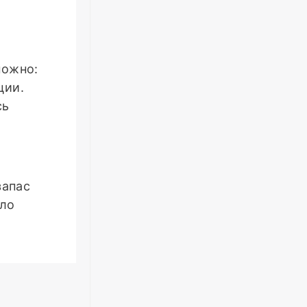
можно:
ции.
сь
запас
ало