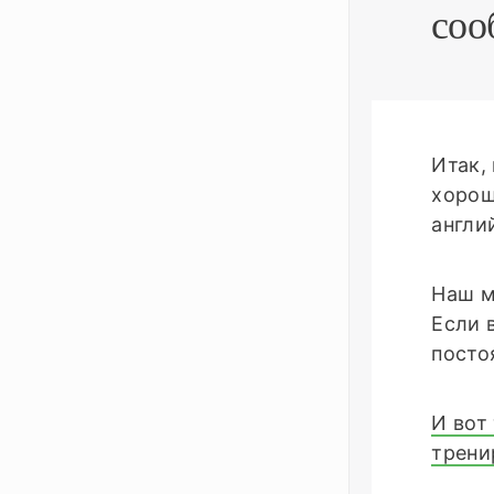
соо
Итак,
хорош
англи
Наш м
Если 
посто
И вот
трени