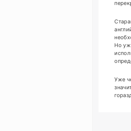
перек
Cтара
англи
необх
Но уж
испол
опред
Уже ч
значи
гораз