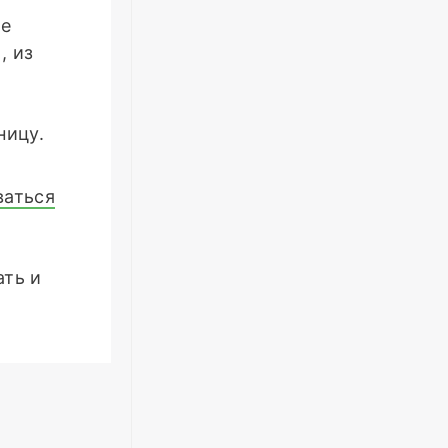
ые
, из
й
ницу.
ваться
ать и