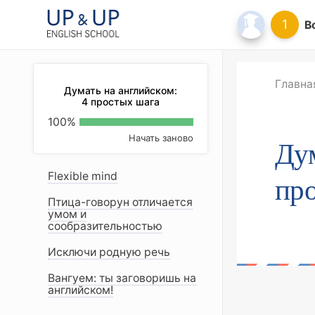
1
В
Главна
Думать на английском:
4 простых шага
100
%
Начать заново
Дум
Flexible mind
пр
Птица-говорун отличается
умом и
сообразительностью
Исключи родную речь
Вангуем: ты заговоришь на
английском!