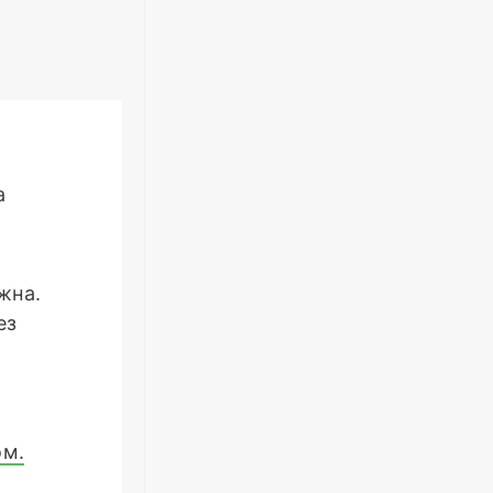
а
жна.
ез
ом.