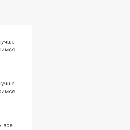
лучше
аримся
лучше
аримся
х все