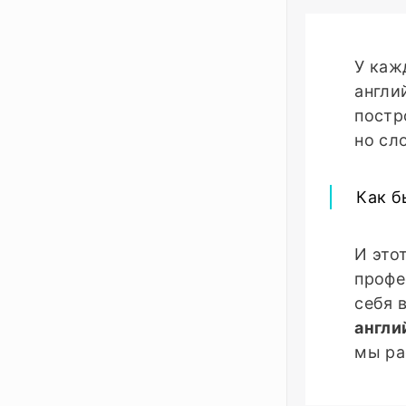
У каж
англи
постр
но сл
Как б
И это
профе
себя 
англи
мы ра