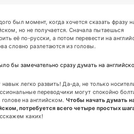
дого был момент, когда хочется сказать фразу н
йском, но не получается. Сначала пытаешься
оить её по-русски, а потом перевести на англий
ова словно разлетаются из головы.
ыло бы замечательно сразу думать на английск
т навык легко развить! Да-да, не только носител
ссиональные переводчики могут спокойно болт
в голове на английском.
Чтобы начать думать н
йском, потребуется всего четыре простых шаг
сскажем каких!