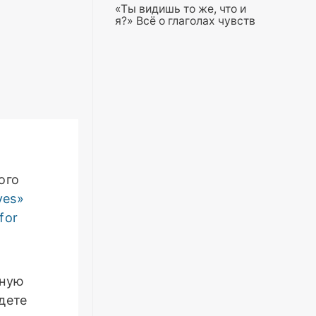
«Ты видишь то же, что и
я?» Всё о глаголах чувств
ого
yes»
 for
ьную
дете