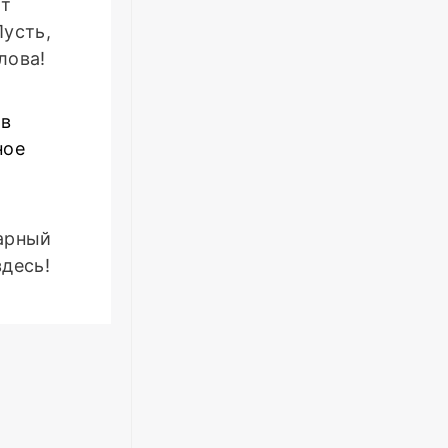
от
Пусть,
лова!
 в
ное
варный
здесь!