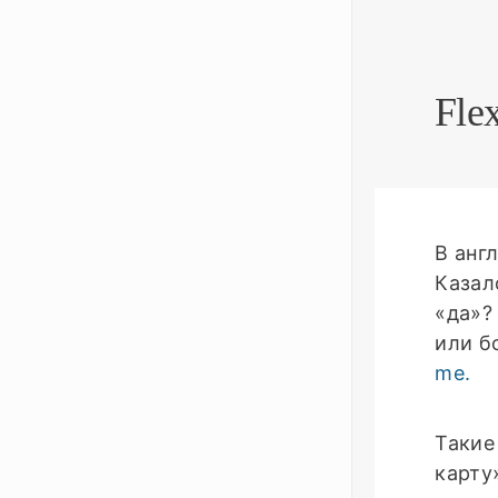
Fle
В анг
Казал
«да»?
или б
me.
Такие
карту