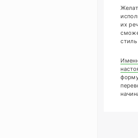
Желат
испол
их ре
сможе
стиль
Именн
насто
форму
перев
начин