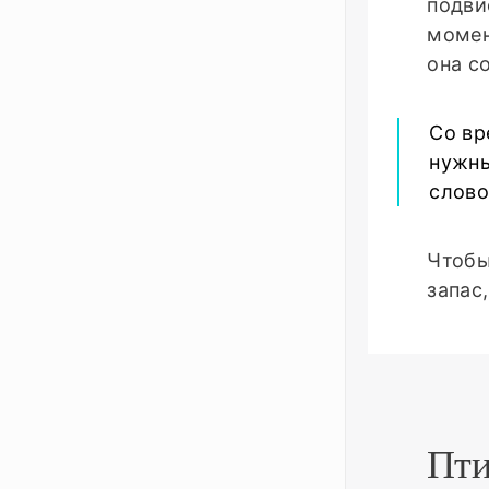
подви
момен
она с
Со вр
нужны
слово
Чтобы
запас
Пти