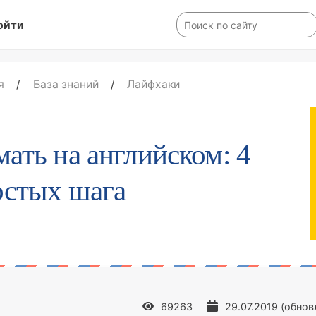
ойти
я
/
База знаний
/
Лайфхаки
ать на английском: 4
остых шага
69263
29.07.2019
(обнов