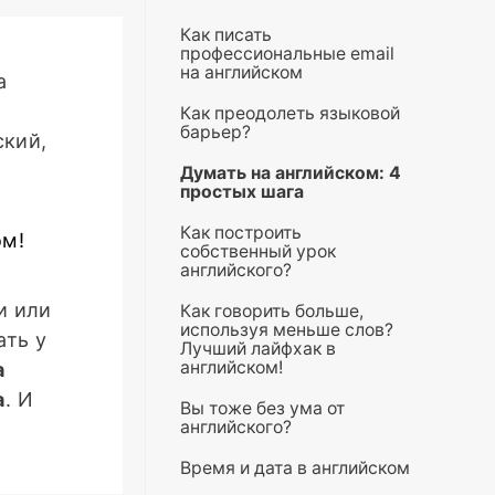
Как писать
профессиональные email
на английском
а
Как преодолеть языковой
барьер?
ский,
Думать на английском: 4
простых шага
Как построить
ом!
собственный урок
английского?
и или
Как говорить больше,
используя меньше слов?
ать у
Лучший лайфхак в
английском!
а
а
. И
Вы тоже без ума от
английского?
Время и дата в английском