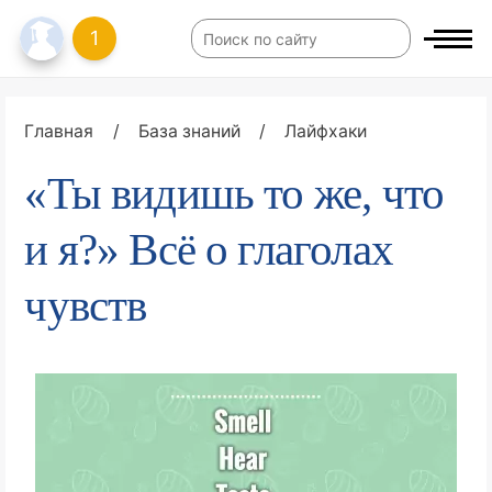
1
Главная
/
База знаний
/
Лайфхаки
«Ты видишь то же, что
и я?» Всё о глаголах
чувств