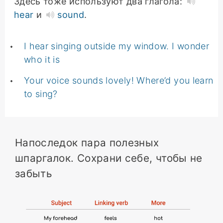
Здесь тоже используют два глагола:
hear
и
sound
.
I hear singing outside my window. I wonder
who it is
Your voice sounds lovely! Where’d you learn
to sing?
Напоследок пара полезных
шпаргалок. Сохрани себе, чтобы не
забыть