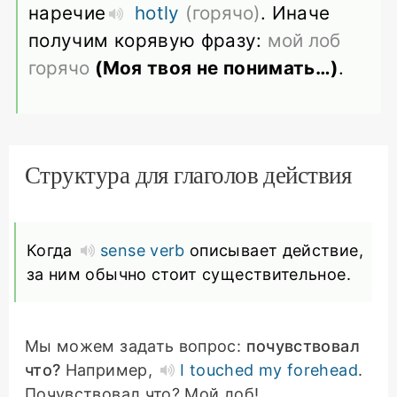
наречие
hotly
(горячо)
. Иначе
получим корявую фразу:
мой лоб
горячо
(Моя твоя не понимать…)
.
Структура для глаголов действия
Когда
sense verb
описывает действие,
за ним обычно стоит существительное.
Мы можем задать вопрос:
почувствовал
что?
Например,
I touched my forehead
.
Почувствовал что? Мой лоб!