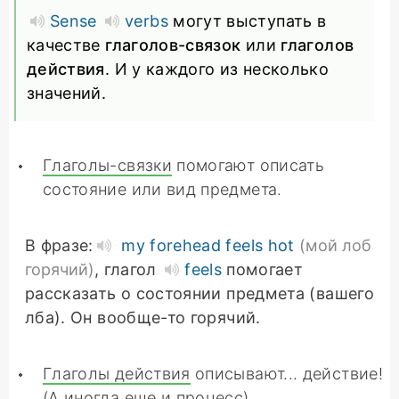
Sense
verbs
могут выступать в
качестве
глаголов-связок
или
глаголов
действия
. И у каждого из несколько
значений.
Глаголы-связки
помогают описать
состояние или вид предмета.
В фразе:
my forehead feels hot
(мой лоб
горячий)
, глагол
feels
помогает
рассказать о состоянии предмета (вашего
лба). Он вообще-то горячий.
Глаголы действия
описывают... действие!
(А иногда еще и процесс).