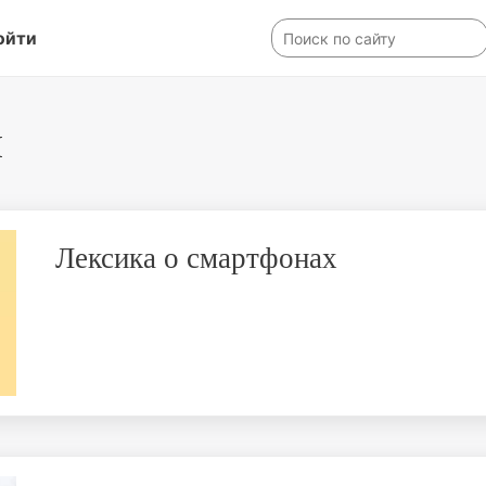
ойти
й
Лексика о смартфонах