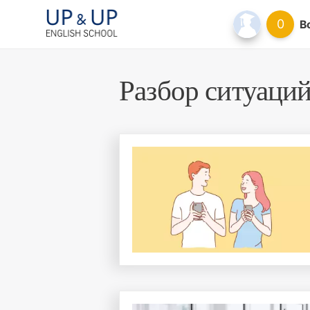
0
В
Разбор ситуаци