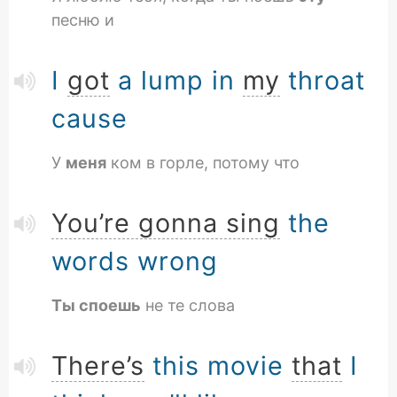
песню и
I
got
a lump in
my
throat
cause
У
меня
ком в горле, потому что
You’re gonna sing
the
words wrong
Ты споешь
не те слова
There’s
this movie
that
I