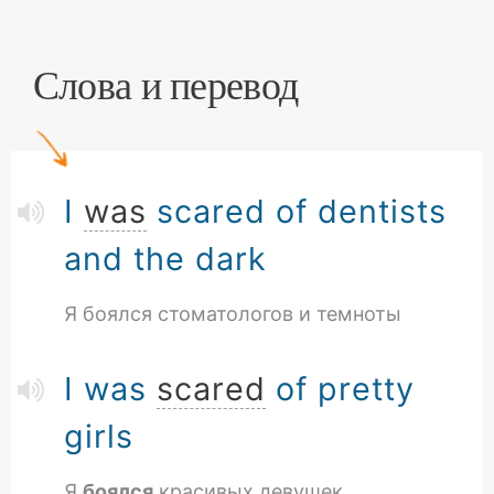
Слова и перевод
I
was
scared of dentists
and the dark
Я боялся стоматологов и темноты
I was
scared
of pretty
girls
Я
боялся
красивых девушек