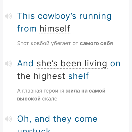
This cowboy’s running
from
himself
Этот ковбой убегает от
самого себя
And
she’s been living
on
the highest
shelf
А главная героиня
жила
на самой
высокой
скале
Oh, and they come
unstuck