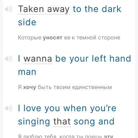
Taken away
to the dark
side
Которые
уносят
ее к темной стороне
I
wanna
be your left hand
man
Я
хочу
быть твоим единственным
I love you when you’re
singing
that
song and
Я люблю тебя, когда ты поешь
эту