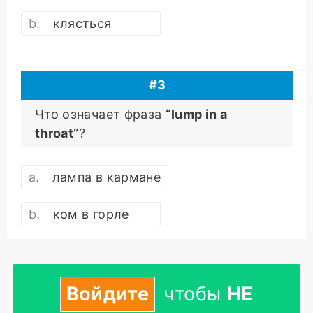
клясться
#
3
Что означает фраза
“lump in a
throat”
?
лампа в кармане
ком в горле
Войдите
чтобы
НЕ