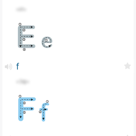
«И»
f
«Эф»