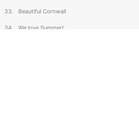
Beautiful Cornwall
We love Summer!
Final Exam!
О проекте
Блог
База знаний
Контакты
Политика конфиденциальности
© Up & Up English, 2018 — 2022