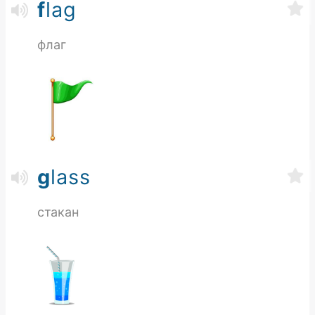
f
lag
флаг
g
lass
стакан