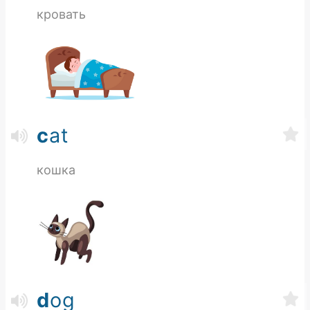
кровать
c
at
кошка
d
og