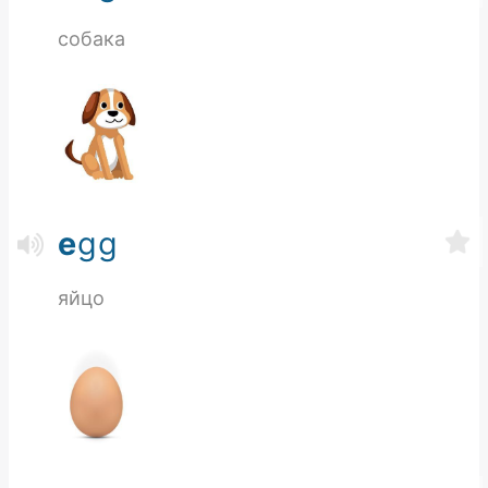
собака
e
gg
яйцо