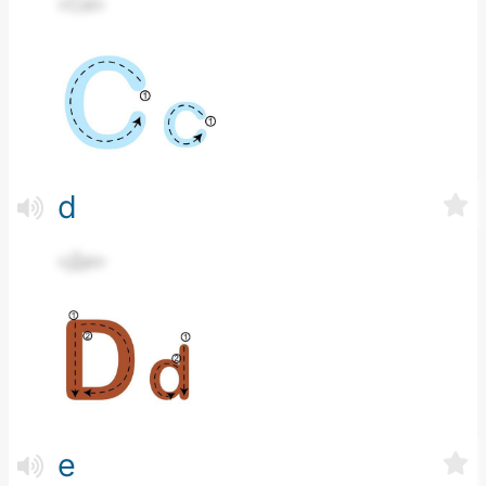
«Си»
d
«Ди»
e