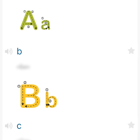
b
«Би»
c