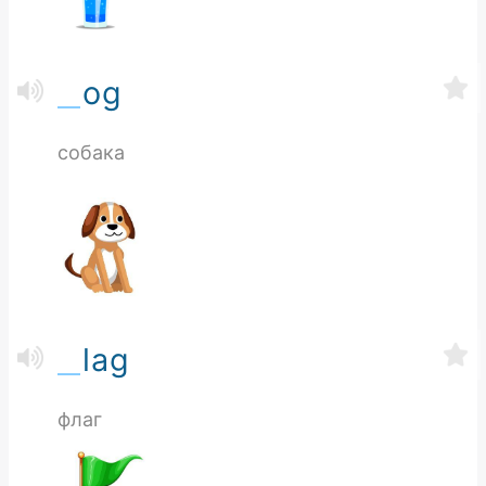
og
собака
lag
флаг