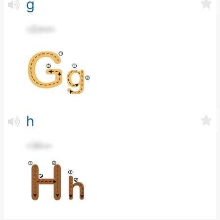
g
«Джи»
h
«Эйч»