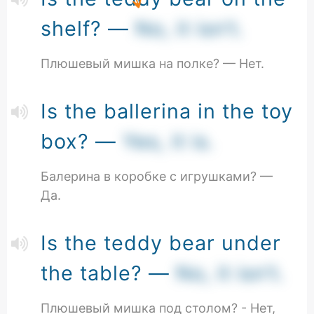
shelf? —
No, it isn’t.
Плюшевый мишка на полке? — Нет.
Is the ballerina in the toy
box? —
Yes, it is.
Балерина в коробке с игрушками? —
Да.
Is the teddy bear under
the table? —
No, it isn’t.
Плюшевый мишка под столом? - Нет,