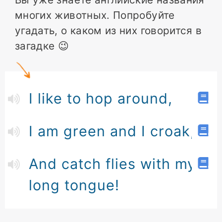
многих животных. Попробуйте
угадать, о каком из них говорится в
загадке 😉
I like to hop around,
I am green and I croak,
And catch flies with my
long tongue!