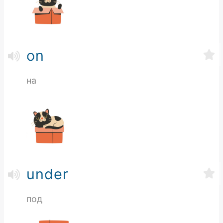
on
на
under
под