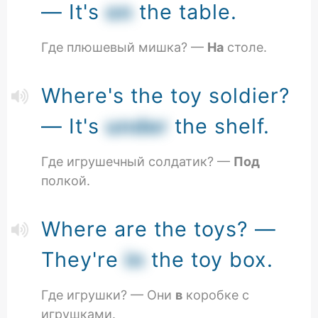
— It's
on
the table.
Где плюшевый мишка? —
На
столе.
Where's the toy soldier?
— It's
under
the shelf.
Где игрушечный солдатик? —
Под
полкой.
Where are the toys? —
They're
in
the toy box.
Где игрушки? — Они
в
коробке с
игрушками.