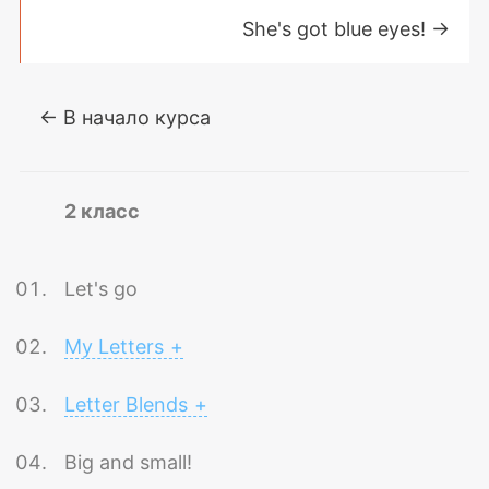
She's got blue eyes!
→
← В начало курса
2 класс
Let's go
My Letters
+
Letter Blends
+
Big and small!