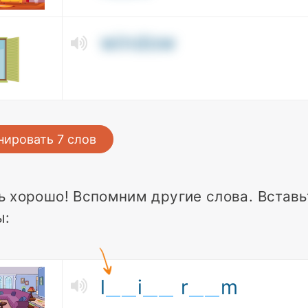
window
нировать
7
слов
ь хорошо! Вспомним другие слова. Встав
ы:
l
i
r
m