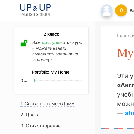
0
В
2 класс
Главна
Вам
доступен
этот курс
– можете начать
My
выполнять задания на
странице
Portfolio: My Home!
Эти 
0
%
«Анг
учебн
можн
1. Слова по теме «Дом»
—
sh
2. Цвета
3. Стихотворение