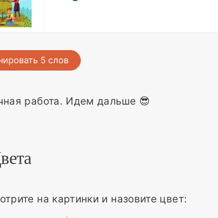
нировать
5
слов
чная работа. Идем дальше 😎
Цвета
трите на картинки и назовите цвет: