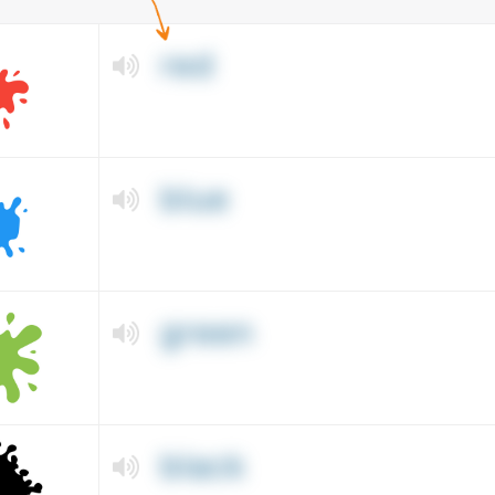
red
blue
green
black