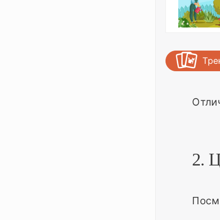
Тре
Отли
2. 
Посмо