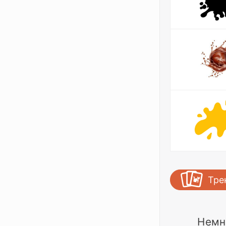
Тре
Немн