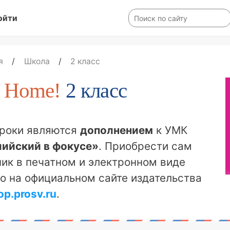
ойти
я
/
Школа
/
2 класс
 Home!
2 класс
уроки являются
дополнением
к УМК
лийский в фокусе»
. Приобрести сам
ик в печатном и электронном виде
о на официальном сайте издательства
op.prosv.ru
.