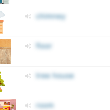
chimney
floor
tree house
room