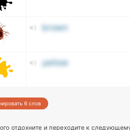
brown
yellow
нировать
6
слов
ого отдохните и переходите к следующему