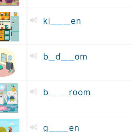
ki
en
b
d
om
b
room
g
en