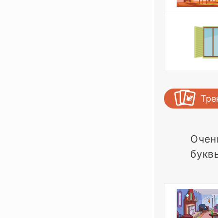
Тре
Очен
букв