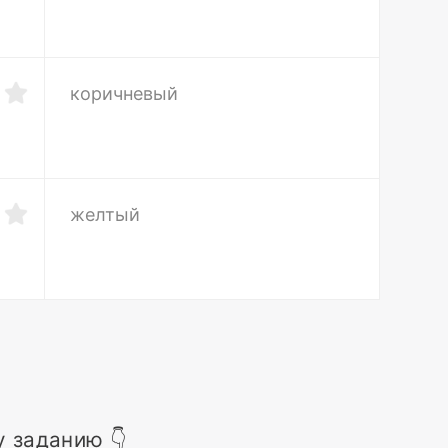
коричневый
желтый
 заданию 👇