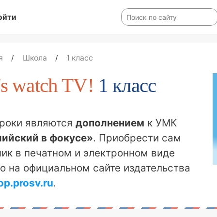
ойти
я
/
Школа
/
1 класс
's watch TV!
1 класс
уроки являются
дополнением
к УМК
лийский в фокусе»
. Приобрести сам
ик в печатном и электронном виде
о на официальном сайте издательства
op.prosv.ru
.