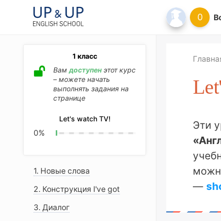
0
В
1 класс
Главна
Вам
доступен
этот курс
– можете начать
Let
выполнять задания на
странице
Let's watch TV!
Эти 
0
%
«Анг
учебн
можн
1. Новые слова
—
sh
2. Конструкция I've got
3. Диалог