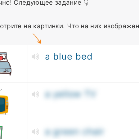
чно! Следующее задание 👇
отрите на картинки. Что на них изображе
a blue bed
a yellow TV
a green chair