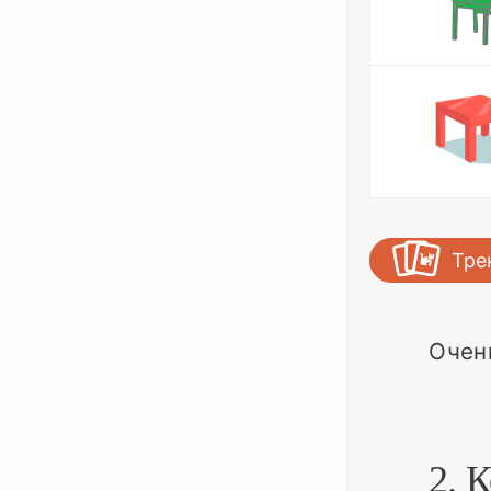
Тре
Очен
2. 