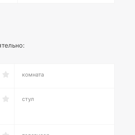
ятельно:
комната
стул