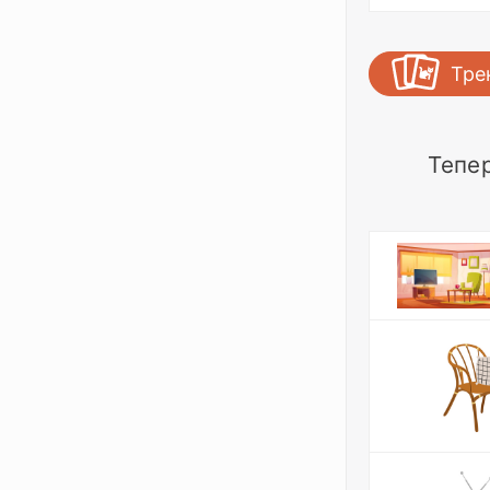
Тре
Тепе