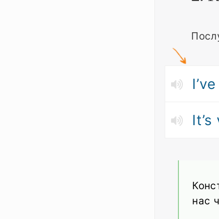
Посл
I’v
It’s
Конс
нас ч