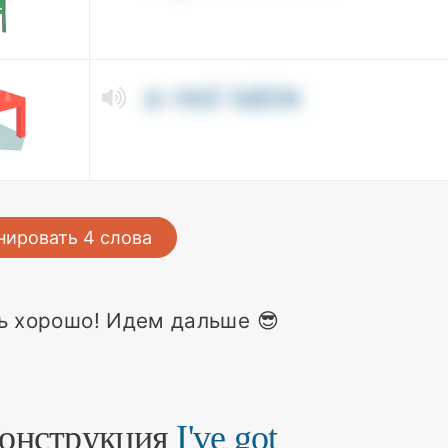
a red table
нировать
4
слова
ь хорошо! Идем дальше 😎
Конструкция
I've got