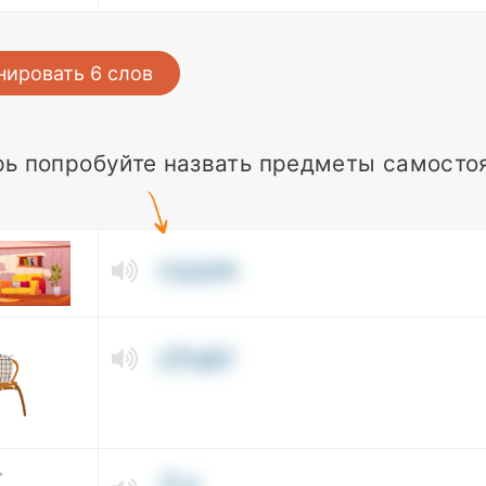
нировать
6
слов
рь попробуйте назвать предметы самосто
room
chair