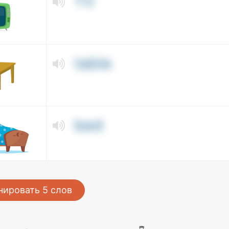
TV
table
bed
нировать
5
слов