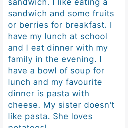
sandwich
.
I like eating a
sandwich
and
some fruits
or berries for breakfast
.
I
have my lunch at school
and
I eat dinner with my
family in the evening
.
I
have a bowl of soup for
lunch
and
my favourite
dinner is pasta with
cheese
.
My sister doesn't
like pasta
.
She loves
potatoes
!