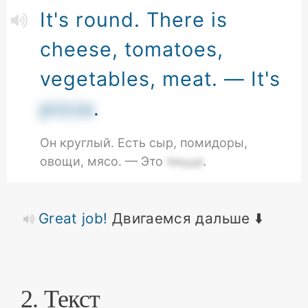
It's round. There is
cheese, tomatoes,
vegetables, meat. — It's
pizza
.
Он круглый. Есть сыр, помидоры,
овощи, мясо. — Это
пицца
.
Great job!
Двигаемся дальше ⬇️
2. Текст