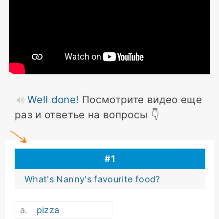
Well done!
Посмотрите видео еще
раз и ответье на вопросы 👇
#
1
What's Nanny's favourite food?
pizza