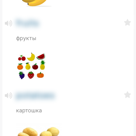
fruits
фрукты
potatoes
картошка