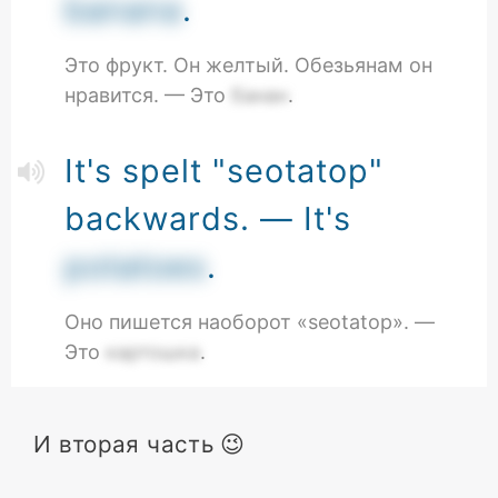
banana
.
Это фрукт. Он желтый. Обезьянам он
нравится. — Это
банан
.
It's spelt "seotatop"
backwards. — It's
potatoes
.
Оно пишется наоборот «seotatop». —
Это
картошка
.
И вторая часть 😉