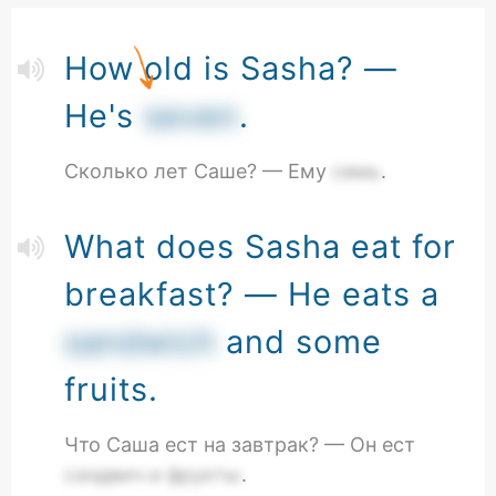
How old is Sasha? —
He's
seven
.
Сколько лет Саше? — Ему
семь
.
What does Sasha eat for
breakfast? — He eats a
sandwich
and some
fruits.
Что Саша ест на завтрак? — Он ест
сэндвич и фрукты
.