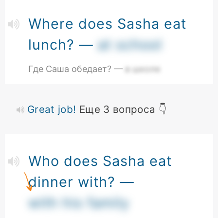
Where does Sasha eat
lunch? —
at school
Где Саша обедает? —
в школе
Great job!
Еще 3 вопроса 👇
Who does Sasha eat
dinner with? —
with his family