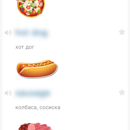
hot dog
хот дог
sausage
колбаса, сосиска