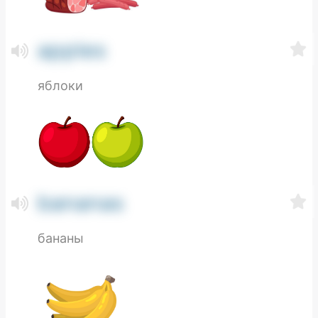
apples
яблоки
bananas
бананы