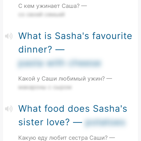
С кем ужинает Саша? —
со своей семьей
What is Sasha's favourite
dinner? —
pasta with cheese
Какой у Саши любимый ужин? —
макароны с сыром
What food does Sasha's
sister love? —
potatoes
Какую еду любит сестра Саши? —