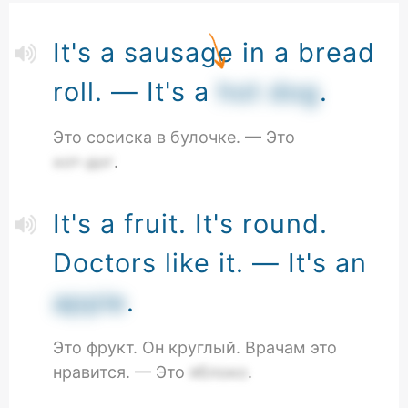
It's a sausage in a bread
roll. — It's a
hot dog
.
Это сосиска в булочке. — Это
хот-дог
.
It's a fruit. It's round.
Doctors like it. — It's an
apple
.
Это фрукт. Он круглый. Врачам это
нравится. — Это
яблоко
.