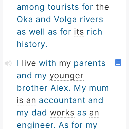
among tourists for
the
Oka and Volga rivers
as well as for
its
rich
history.
I
live
with
my
parents
and my
younger
brother Alex. My mum
is
an
accountant and
my dad
works
as
an
engineer. As for my