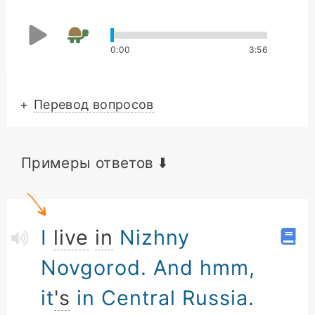
0
:
00
3
:
56
+
Перевод вопросов
Примеры ответов ⬇️
I
live
in
Nizhny
Novgorod. And hmm,
it
's
in Central Russia.