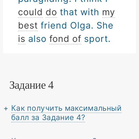
could
do
that with
my
best
friend Olga. She
is
also
fond of
sport.
Задание 4
Как получить максимальный
балл за Задание 4?