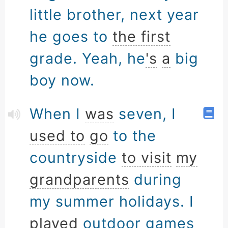
little brother, next year
he goes to
the first
grade. Yeah, he
's
a
big
boy now.
When I
was
seven, I
used to
go
to the
countryside
to visit
my
grandparents
during
my summer holidays. I
played
outdoor games