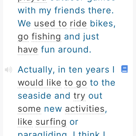
with my friends there.
We
used to
ride
bikes,
go
fishing
and just
have
fun around.
Actually, in ten years I
would like
to go
to the
seaside and
try
out
some
new
activities
,
like
surfing
or
paragliding. I think I