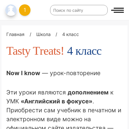
1
Главная
/
Школа
/
4 класс
Tasty Treats!
4 класс
Now I know
— урок-повторение
Эти уроки являются
дополнением
к
УМК
«Английский в фокусе»
.
Приобрести сам учебник в печатном и
электронном виде можно на
официальном сайте издательства —