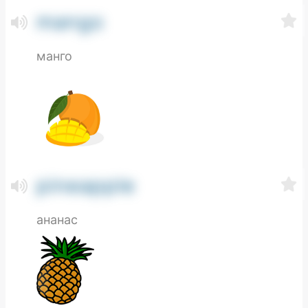
mango
манго
pineapple
ананас