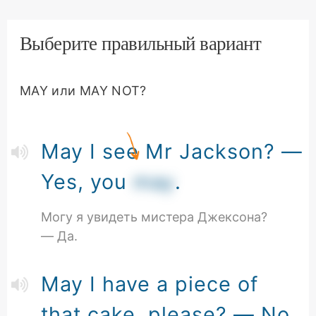
Выберите правильный вариант
MAY или MAY NOT?
May I see Mr Jackson? —
Yes, you
may
.
Могу я увидеть мистера Джексона?
— Да.
May I have a piece of
that cake, please? — No,