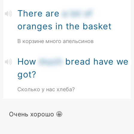
There are
a lot of
oranges in the basket
В корзине много апельсинов
How
much
bread have we
got?
Сколько у нас хлеба?
Очень хорошо 🤩