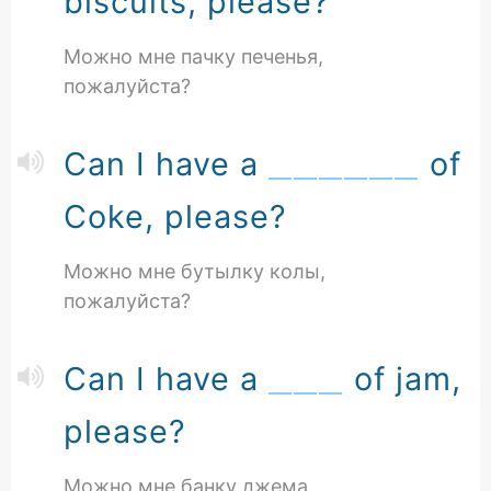
biscuits, please?
Можно мне пачку печенья,
пожалуйста?
Can I have a
of
Coke, please?
Можно мне бутылку колы,
пожалуйста?
Can I have a
of jam,
please?
Можно мне банку джема,