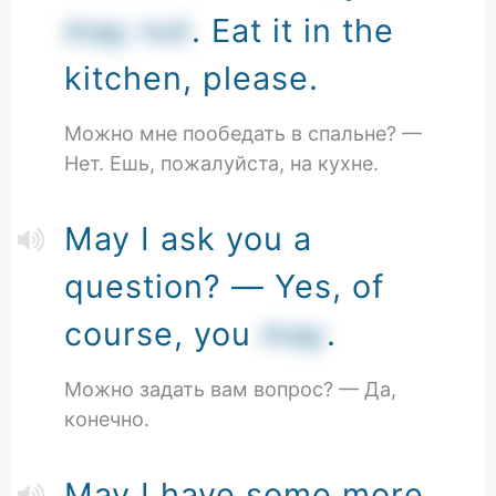
may not
. Eat it in the
kitchen, please.
Можно мне пообедать в спальне? —
Нет. Ешь, пожалуйста, на кухне.
May I ask you a
question? — Yes, of
course, you
may
.
Можно задать вам вопрос? — Да,
конечно.
May I have some more