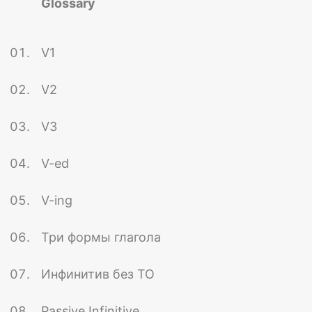
Glossary
V1
V2
V3
V-ed
V-ing
Три формы глагола
Инфинитив без TO
Passive Infinitive