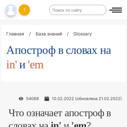
1
Главная
/
База знаний
/
Glossary
Апостроф в словах на
in'
и
'em
54068
10.02.2022
(обновлена
21.02.2022
)
Что означает апостроф в
словах на
in'
и
'em
?