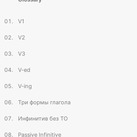
V1
V2
V3
V-ed
V-ing
Три формы глагола
Инфинитив без TO
Passive Infinitive