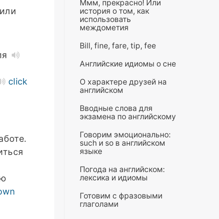
Ммм, прекрасно! Или
или
история о том, как
использовать
междометия
Bill, fine, fare, tip, fee
ля
Английские идиомы о сне
click
О характере друзей на
английском
Вводные слова для
экзамена по английскому
Говорим эмоционально:
аботе.
such и so в английском
иться
языке
Погода на английском:
ню
лексика и идиомы
own
Готовим с фразовыми
глаголами