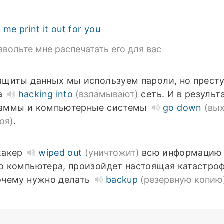
 me print it out for you
звольте мне распечатать его для вас
ащиты данных мы используем пароли, но прест
а
hacking into
(взламывают)
сеть. И в результ
аммы и компьютерные системы
go down
(вы
оя)
.
хакер
wiped out
(уничтожит)
всю информацию
о компьютера, произойдет настоящая катастроф
очему нужно делать
backup
(резервную копию