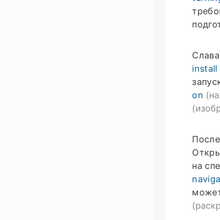
требо
подго
Слава
install
запус
on
(н
(изоб
После
Откры
на сп
naviga
може
(раск