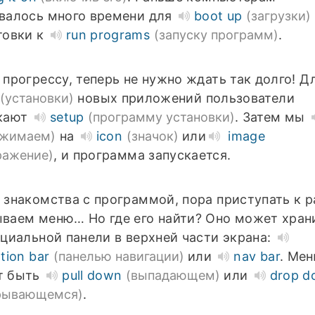
валось много времени для
boot up
(загрузки)
товки к
run programs
(запуску программ)
.
 прогрессу, теперь не нужно ждать так долго! Д
(установки)
новых приложений пользователи
кают
setup
(программу установки)
. Затем мы
ажимаем)
на
icon
(значок)
или
image
ражение)
, и программа запускается.
 знакомства с программой, пора приступать к р
ваем меню… Но где его найти? Оно может хран
ециальной панели в верхней части экрана:
tion bar
(панелью навигации)
или
nav bar
. Ме
т быть
pull down
(выпадающем)
или
drop d
рывающемся)
.