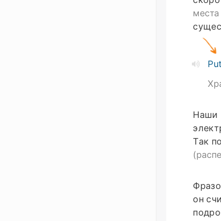
места 
сущес
Put
Хр
Наши 
элект
Так п
(расп
Фразо
он сч
подро