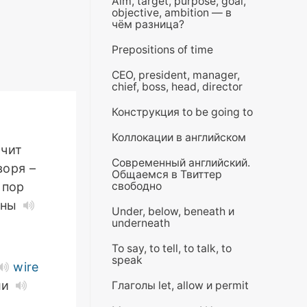
Aim, target, purpose, goal,
objective, ambition — в
чём разница?
Prepositions of time
CEO, president, manager,
chief, boss, head, director
Конструкция to be going to
Коллокации в английском
ачит
Современный английский.
воря –
Общаемся в Твиттер
 пор
свободно
жны
Under, below, beneath и
underneath
To say, to tell, to talk, to
speak
wire
ли
Глаголы let, allow и permit