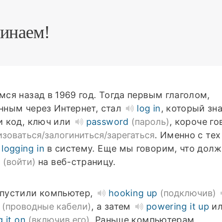
инаем!
мся назад в 1969 год. Тогда первым глаголом,
нным через Интернет, стал
log in
, который зн
и код, ключ или
password
(пароль)
, короче го
изоваться/залогиниться/зарегаться
. Именно с тех
logging in
в систему. Еще мы говорим, что дол
n
(войти)
на веб-страницу.
пустили компьютер,
hooking up
(подключив)
(проводные кабели)
, а затем
powering it up
и
g it on
(включив его)
. Раньше компьютерам