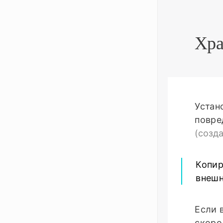
Хра
Устан
повре
(созд
Копир
внешн
Если 
скоро