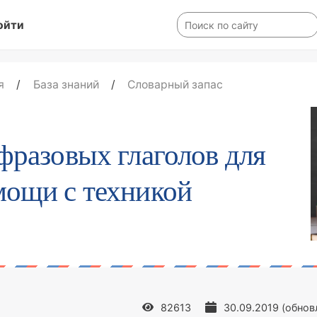
ойти
я
/
База знаний
/
Словарный запас
фразовых глаголов для
мощи с техникой
82613
30.09.2019
(обнов