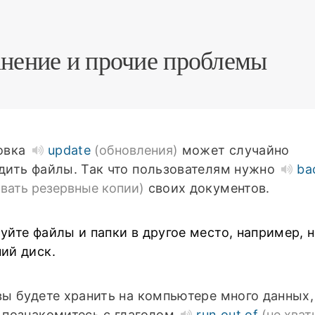
нение и прочие проблемы
овка
update
(обновления)
может случайно
дить файлы. Так что пользователям нужно
ba
авать резервные копии)
своих документов.
уйте файлы и папки в другое место, например, 
ий диск.
вы будете хранить на компьютере много данных,
 познакомитесь с глаголом
run out of
(не хват