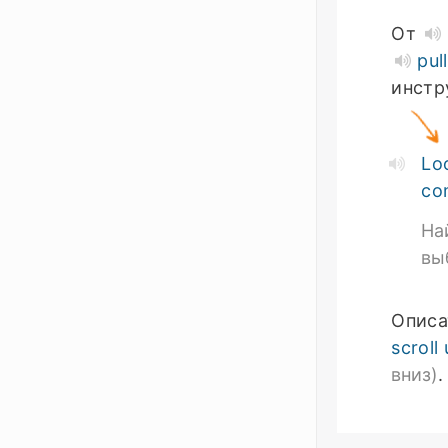
От
pul
инстр
Lo
co
На
вы
Описа
scroll
вниз)
.