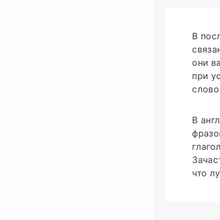
В пос
связа
они в
при у
слов
В анг
фразо
глаго
Зачас
что л