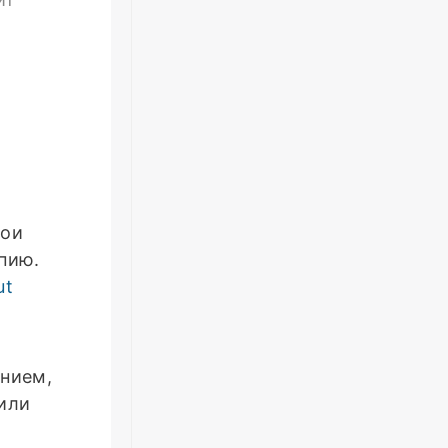
ои
пию.
ut
нием,
или