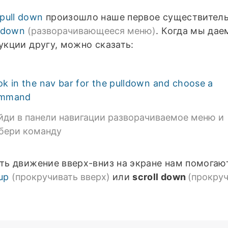
pull down
произошло наше первое существитель
ldown
(разворачивающееся меню)
. Когда мы дае
укции другу, можно сказать:
ok in the nav bar for the pulldown and choose a
mmand
йди в панели навигации разворачиваемое меню и
бери команду
ть движение вверх-вниз на экране нам помога
 up
(прокручивать вверх)
или
scroll down
(прокру