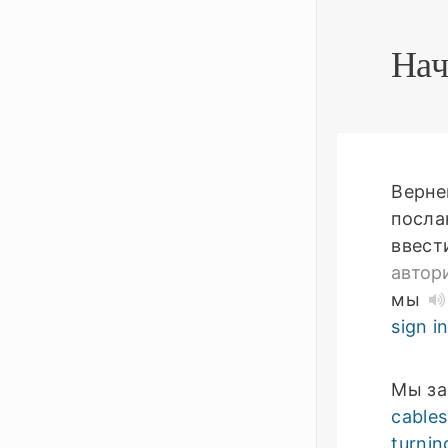
Нач
Верне
посла
ввест
автор
мы
sign i
Мы за
cables
turnin