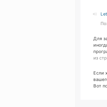
Let
По
Для з
иногд
прогр
из стр
Если 
вашег
Вот п