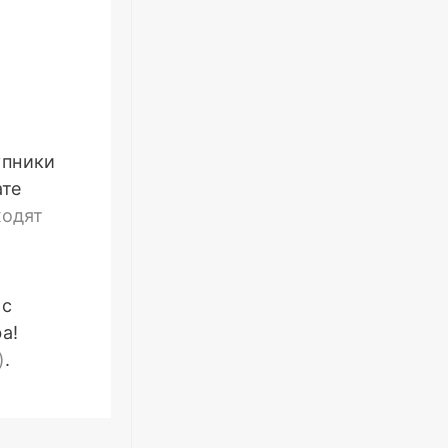
упники
ате
ходят
 с
а!
)
.