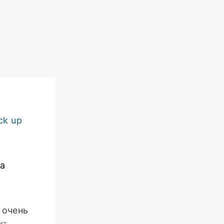
ck up
на
 очень
ит