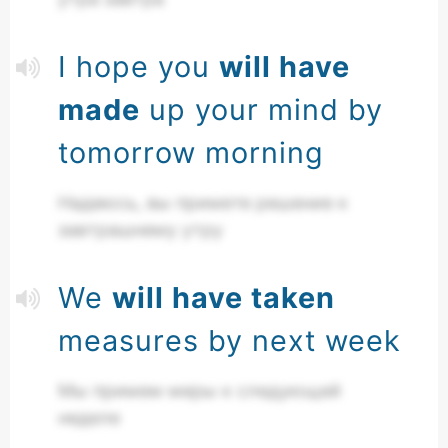
I hope you
will have
made
up your mind by
tomorrow morning
Надеюсь, вы примете решение к
завтрашнему утру
We
will have taken
measures by next week
Мы примем меры к следующей
неделе