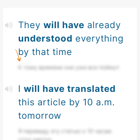
They
will have
already
understood
everything
by that time
К тому времени они уже все поймут
I
will have translated
this article by 10 a.m.
tomorrow
Я переведу эту статью к 10 часам
утра завтра