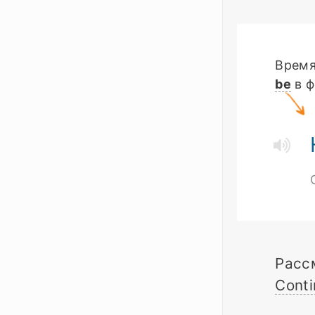
Врем
be
в 
Расс
Cont