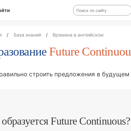
ойти
я
/
База знаний
/
Времена в английском
разование
Future Continuou
правильно строить предложения в будущем
 образуется Future Continuous?