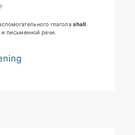
у
вспомогательного глагола
shall
.
й и письменной речи.
ening