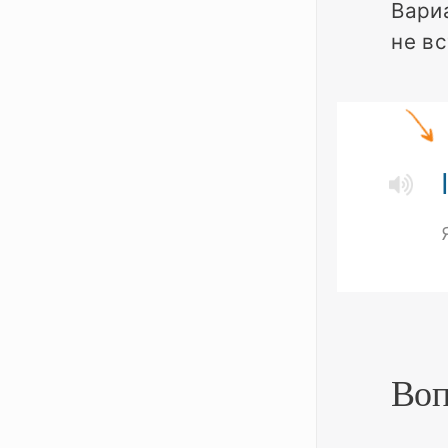
Вари
не вс
Воп