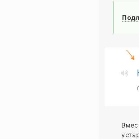
Под
Вмес
уста