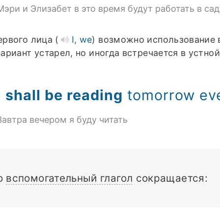
Мэри и Элизабет в это время будут работать в сад
ервого лица (
I, we
) возможно использование 
вариант устарел, но иногда встречается в устно
I
shall be reading
tomorrow ev
Завтра вечером я буду читать
о
вспомогательный глагол
сокращается: