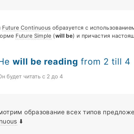
я
Future Continuous
образуется с использовани
форме
Future Simple
(
will be
) и причастия настоя
He
will be reading
from 2 till 4
Он будет читать с 2 до 4
мотрим образование всех типов предлож
inuous
⬇️