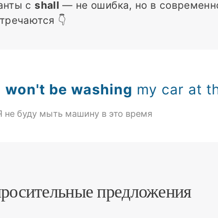
анты с
shall
— не ошибка, но в современн
тречаются 👇
I
won't be washing
my car at th
Я не буду мыть машину в это время
росительные предложения