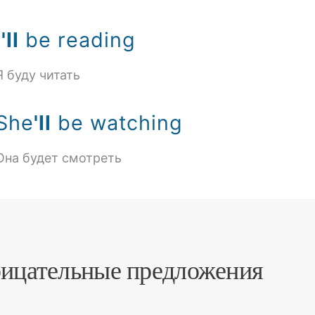
I
'll
be reading
Я буду читать
She
'll
be watching
Она будет смотреть
ицательные предложения