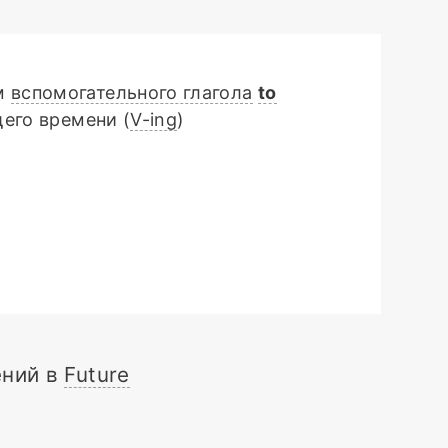
ем
вспомогательного глагола
to
щего времени (
V-ing
)
ений в
Future