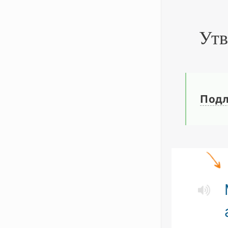
Утв
Под