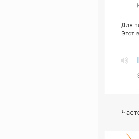
Для п
Этот 
Част