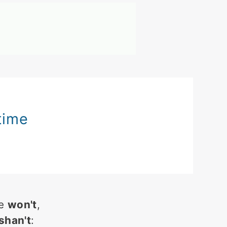
time
ие
won't
,
shan't
: