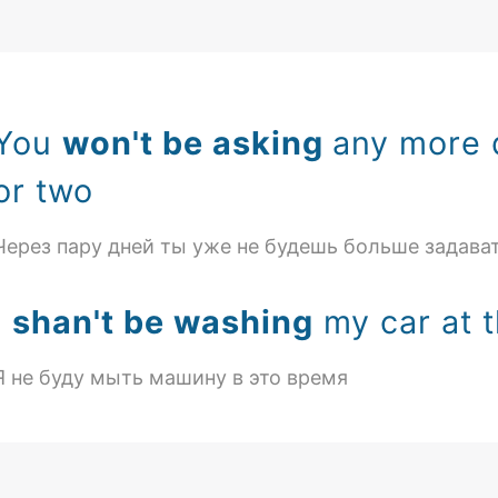
You
won't be asking
any more 
or two
Через пару дней ты уже не будешь больше задава
I
shan't be washing
my car at t
Я не буду мыть машину в это время