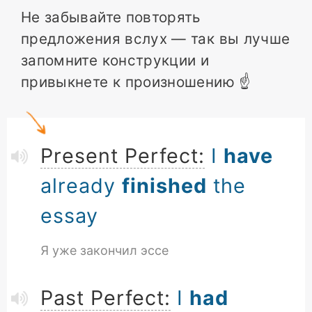
Не забывайте повторять
предложения вслух — так вы лучше
запомните конструкции и
привыкнете к произношению ☝️
Present Perfect:
I
have
already
finished
the
essay
Я уже закончил эссе
Past Perfect:
I
had