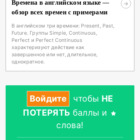
Времена в английском языке —
обзор всех времен с примерами
В английском три времени: Present, Past,
Future. Группы Simple, Continuous,
Perfect и Perfect Continuous
характеризуют действие как
завершенное или нет, длительное,
однократное.
Войдите
чтобы
НЕ
ПОТЕРЯТЬ
баллы и
слова!