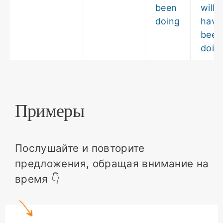
been
will
doing
have
been
doin
Примеры
Послушайте и повторите
предложения, обращая внимание на
время 👇