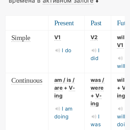
времена в
активном залоге
⬇️
Present
Past
Futu
Simple
V1
V2
will 
V1
I do
I
did
I
will 
Continuous
am / is /
was /
will 
are
+
V-
were
+
V-
ing
+
V-
ing
ing
I am
I
doing
I
will 
was
doin