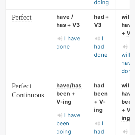
doing
Perfect
have /
had +
will
has
+
V3
V3
have
+
V3
I have
I
done
had
I
done
will
have
done
Perfect
have/has
had
will
been +
been
have
Continuous
V-ing
+
V-
bee
ing
+
V-
I have
ing
been
I
doing
had
I