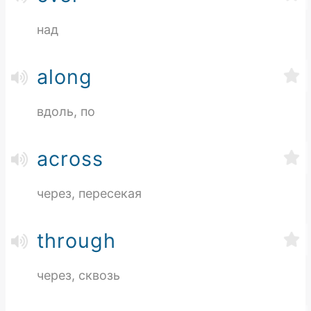
над
along
вдоль, по
across
через, пересекая
through
через, сквозь