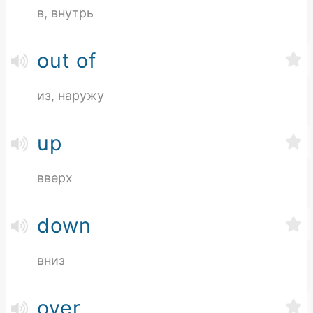
в, внутрь
out of
из, наружу
up
вверх
down
вниз
over