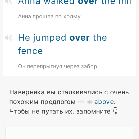
Anna walked
over
the hill
Анна прошла по холму
He jumped
over
the
fence
Он перепрыгнул через забор
Наверняка вы сталкивались с очень
похожим предлогом —
above
.
Чтобы не путать их, запомните 👇