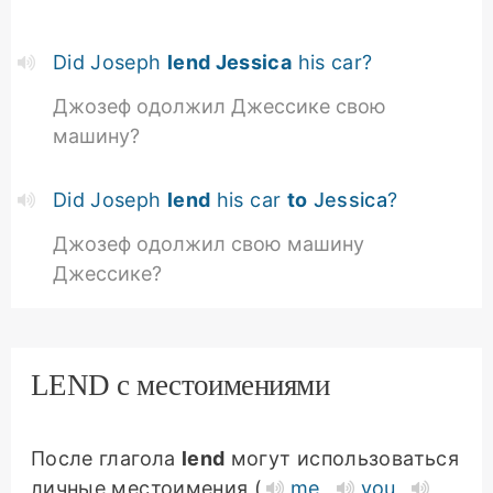
Did Joseph
lend Jessica
his car?
Джозеф одолжил Джессике свою
машину?
Did Joseph
lend
his car
to
Jessica
?
Джозеф одолжил свою машину
Джессике?
LEND с местоимениями
После глагола
lend
могут использоваться
личные местоимения
(
me
,
you
,