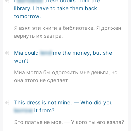
I
borrowed
these books from the
library. I have to take them back
tomorrow.
Я взял эти книги в библиотеке. Я должен
вернуть их завтра.
Mia could
lend
me the money, but she
won't
Миа могла бы одолжить мне деньги, но
она этого не сделает
This dress is not mine. — Who did you
borrow
it from?
Это платье не мое. — У кого ты его взяла?