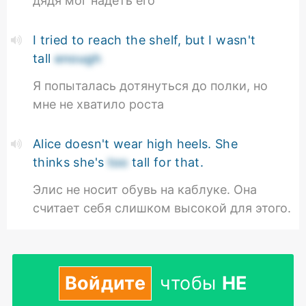
дядя мог надеть его
I tried to reach the shelf, but I wasn't
tall
enough
Я попыталась дотянуться до полки, но
мне не хватило роста
Alice doesn't wear high heels. She
thinks she's
too
tall for that.
Элис не носит обувь на каблуке. Она
считает себя слишком высокой для этого.
Войдите
чтобы
НЕ