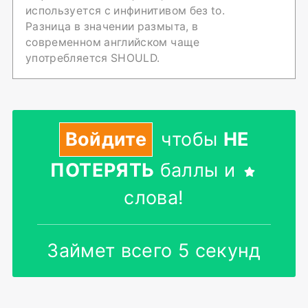
используется с инфинитивом без to.
Разница в значении размыта, в
современном английском чаще
употребляется SHOULD.
Войдите
чтобы
НЕ
ПОТЕРЯТЬ
баллы и
слова!
Займет всего 5 секунд