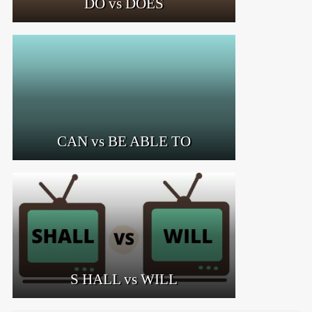
DO vs DOES
CAN vs BE ABLE TO
S HALL vs WILL